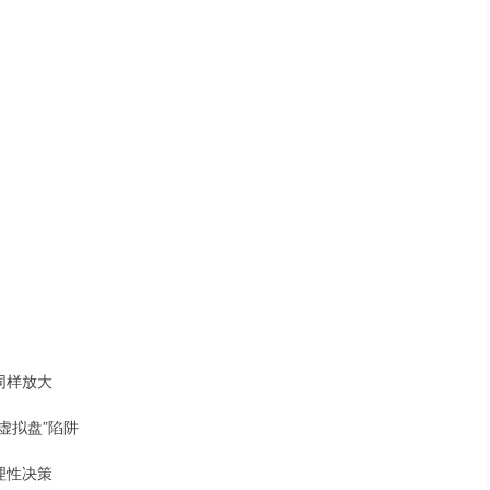
同样放大
“虚拟盘”陷阱
理性决策