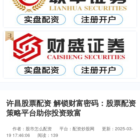
许昌股票配资 解锁财富密码：股票配资
策略平台助你投资致富
作者：股市怎么配资
平台：配资炒股网
更新：2025-03-
19 17:46:06
阅读：139