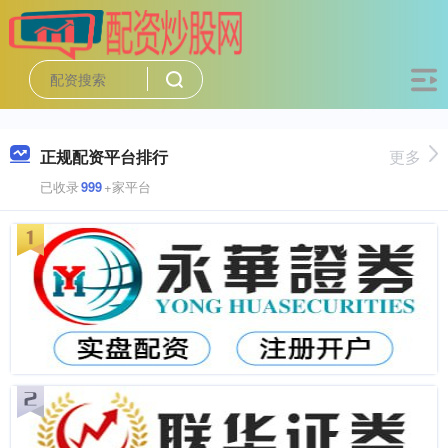
正规配资平台排行
更多
已收录
999
+家平台